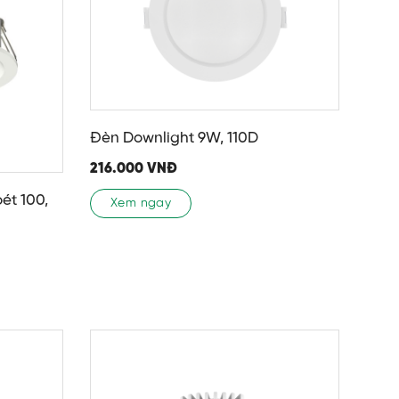
Đèn Downlight 9W, 110D
216.000
VNĐ
ét 100,
Xem ngay