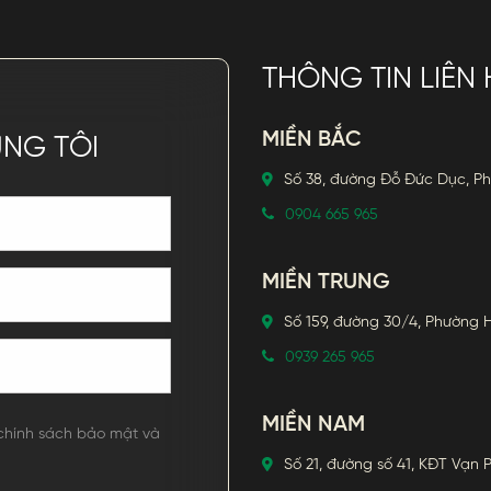
THÔNG TIN LIÊN 
MIỀN BẮC
ÚNG TÔI
Số 38, đường Đỗ Đức Dục, P
0904 665 965
MIỀN TRUNG
Số 159, đường 30/4, Phường
0939 265 965
MIỀN NAM
 chính sách bảo mật và
Số 21, đường số 41, KĐT Vạn 