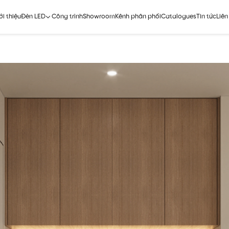
ới thiệu
Đèn LED
Công trình
Showroom
Kênh phân phối
Catalogues
Tin tức
Liên