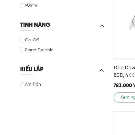
90mm
TÍNH NĂNG
On-Off
Smart Tunable
Đèn Down
KIỂU LẮP
80D, 4KK
Âm Trần
783.000
Xem n