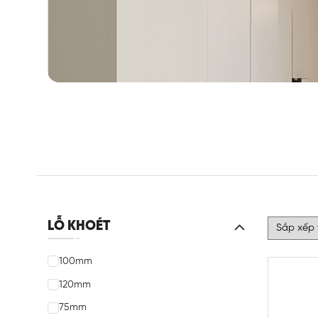
LỖ KHOÉT
100mm
120mm
75mm