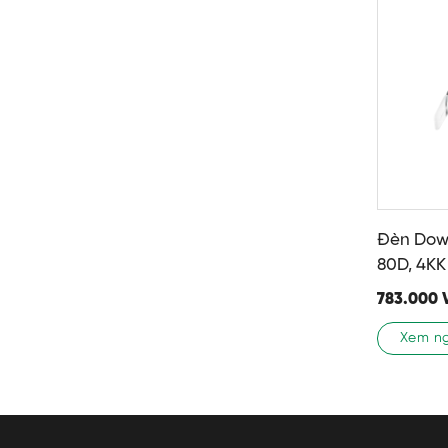
Đèn Down
80D, 4K
783.000
Xem n