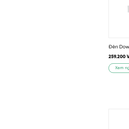
Đèn Down
259.200
Xem n