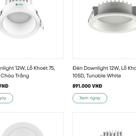
light 12W, Lỗ Khoét 75,
Đèn Downlight 12W, Lỗ Kho
 Chóa Trắng
105D, Tunable White
VNĐ
891.000
VNĐ
gay
Xem ngay