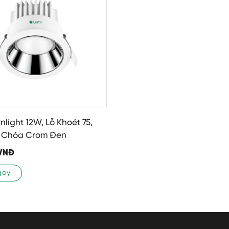
light 12W, Lỗ Khoét 75,
K Chóa Crom Đen
VNĐ
gay