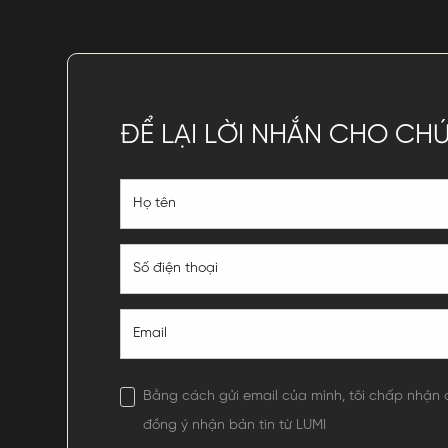
ĐỂ LẠI LỜI NHẮN CHO CH
Bằng cách gửi email của mình, tôi chấp nhận
đồng ý nhận bản tin từ LUMI