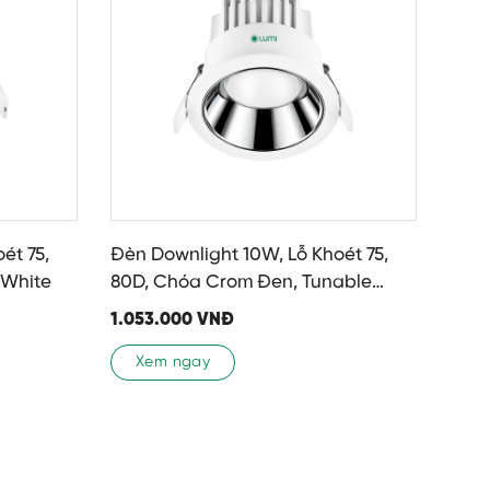
ét 75,
Đèn Downlight 10W, Lỗ Khoét 75,
 White
80D, Chóa Crom Đen, Tunable
White
1.053.000
VNĐ
Xem ngay