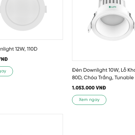
light 12W, 110D
VNĐ
Đèn Downlight 10W, Lỗ Kho
gay
80D, Chóa Trắng, Tunable
1.053.000
VNĐ
Xem ngay