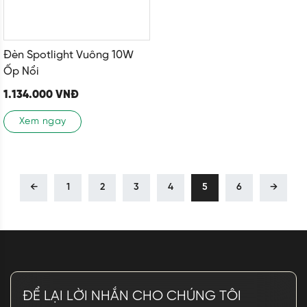
Đèn Spotlight Vuông 10W
Ốp Nổi
1.134.000
VNĐ
Xem ngay
←
1
2
3
4
5
6
→
ĐỂ LẠI LỜI NHẮN CHO CHÚNG TÔI