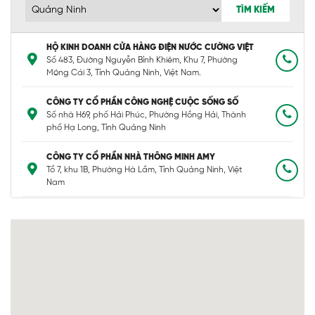
TÌM KIẾM
HỘ KINH DOANH CỬA HÀNG ĐIỆN NƯỚC CƯỜNG VIỆT
Số 483, Đường Nguyễn Bỉnh Khiêm, Khu 7, Phường
Móng Cái 3, Tỉnh Quảng Ninh, Việt Nam.
CÔNG TY CỔ PHẦN CÔNG NGHỆ CUỘC SỐNG SỐ
Số nhà H69, phố Hải Phúc, Phường Hồng Hải, Thành
phố Hạ Long, Tỉnh Quảng Ninh
CÔNG TY CỔ PHẦN NHÀ THÔNG MINH AMY
Tổ 7, khu 1B, Phường Hà Lầm, Tỉnh Quảng Ninh, Việt
Nam