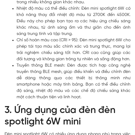
trong nhiều không gian khác nhau.
Nhiệt độ màu có thể điều chỉnh: Đèn mini spotlight 6W có
khả năng thay đổi nhiệt độ màu từ 2700K đến 4500K.
Điều này cho phép bạn tạo ra các hiệu ứng chiếu sáng
khác nhau, từ ánh sáng ấm và thư giãn cho đến ánh
sáng trung tính và tập trung.
Chỉ số hoàn màu cao (CRI > 95): Đèn mini spotlight 6W cho
phép tái tạo màu sắc chính xác và trung thực, mang lại
trải nghiệm chiếu sáng tốt hơn. CRI cao cũng giúp các
đối tượng và không gian trông tự nhiên và sống động hơn.
Truyền thông BLE mesh: Đèn được tích hợp công nghệ
truyền thông BLE mesh, giúp điều khiển và điều chỉnh đèn
dễ dàng thông qua các thiết bị thông minh như
smartphone hoặc máy tính bảng. Bạn có thể điều chỉnh
độ sáng, nhiệt độ màu và các chế độ chiếu sáng khác
một cách thuận tiện và linh hoạt.
3. Ứng dụng của đèn đèn
spotlight 6W mini
Đèn mini spotlight 6W có nhiều ứng dụng phong phú trong việc