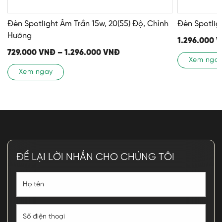
Đèn Spotlight Âm Trần 15w, 20(55) Độ, Chỉnh
Đèn Spotlig
Hướng
1.296.000
V
729.000
VNĐ
–
1.296.000
VNĐ
Xem nga
Xem ngay
ĐỂ LẠI LỜI NHẮN CHO CHÚNG TÔI