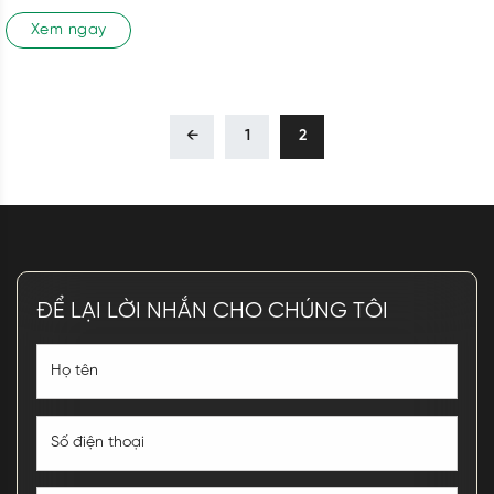
Xem ngay
←
1
2
ĐỂ LẠI LỜI NHẮN CHO CHÚNG TÔI