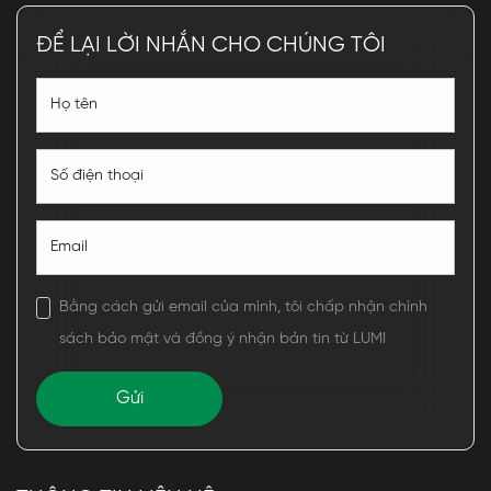
ĐỂ LẠI LỜI NHẮN CHO CHÚNG TÔI
Bằng cách gửi email của mình, tôi chấp nhận chính
sách bảo mật và đồng ý nhận bản tin từ LUMI