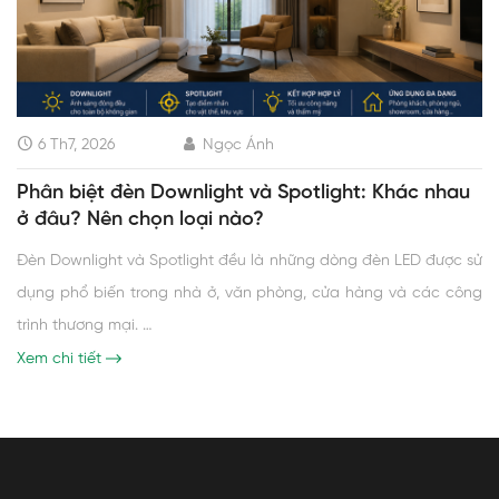
6 Th7, 2026
Ngọc Ánh
Phân biệt đèn Downlight và Spotlight: Khác nhau
ở đâu? Nên chọn loại nào?
Đèn Downlight và Spotlight đều là những dòng đèn LED được sử
dụng phổ biến trong nhà ở, văn phòng, cửa hàng và các công
trình thương mại. …
Xem chi tiết