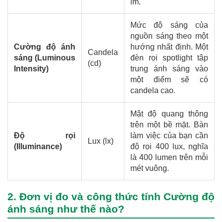
lm.
Mức độ sáng của
nguồn sáng theo một
Cường độ ánh
hướng nhất định. Một
Candela
sáng (Luminous
đèn rọi spotlight tập
(cd)
Intensity)
trung ánh sáng vào
một điểm sẽ có
candela cao.
Mật độ quang thông
trên một bề mặt. Bàn
Độ rọi
làm việc của bạn cần
Lux (lx)
(Illuminance)
độ rọi 400 lux, nghĩa
là 400 lumen trên mỗi
mét vuông.
2. Đơn vị đo và công thức tính Cường độ
ánh sáng như thế nào?