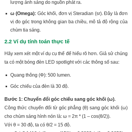
lượng ánh sáng do nguồn phát ra.
ω (Omega):
Góc khối, đơn vị Steradian (sr). Đây là đơn
vị đo góc trong không gian ba chiều, mô tả độ rộng của
chùm tia sáng.
2.2 Ví dụ tính toán thực tế
Hãy xem xét một ví dụ cụ thể để hiểu rõ hơn. Giả sử chúng
ta có một bóng đèn LED spotlight với các thông số sau:
Quang thông (Φ): 500 lumen.
Góc chiếu của đèn là 30 độ.
Bước 1: Chuyển đổi góc chiếu sang góc khối (ω).
Công thức chuyển đổi từ góc phẳng (θ) sang góc khối (ω)
cho chùm sáng hình nón là: ω = 2π * (1 – cos(θ/2)).
Với θ = 30 độ, ta có θ/2 = 15 độ.