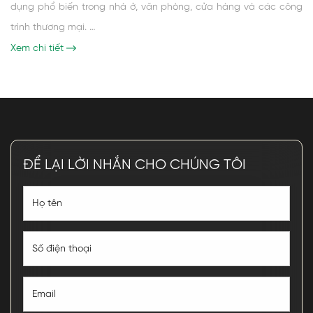
dụng phổ biến trong nhà ở, văn phòng, cửa hàng và các công
trình thương mại. …
Xem chi tiết
ĐỂ LẠI LỜI NHẮN CHO CHÚNG TÔI