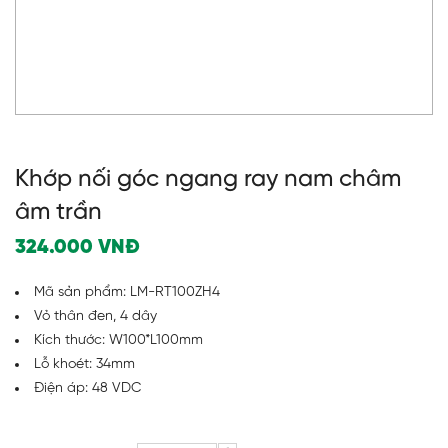
Khớp nối góc ngang ray nam châm
âm trần
324.000
VNĐ
Mã sản phẩm: LM-RT100ZH4
Vỏ thân đen, 4 dây
Kích thước: W100*L100mm
Lỗ khoét: 34mm
Điện áp: 48 VDC