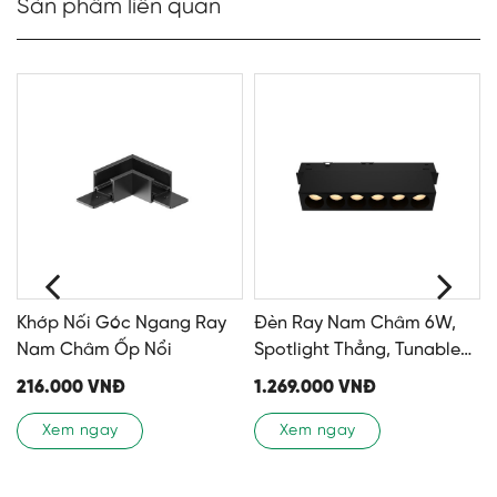
Sản phẩm liên quan
Khớp Nối Góc Ngang Ray
Đèn Ray Nam Châm 6W,
Nam Châm Ốp Nổi
Spotlight Thẳng, Tunable
White
216.000
VNĐ
1.269.000
VNĐ
Xem ngay
Xem ngay