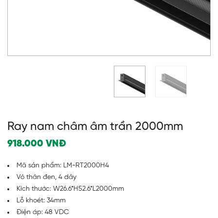
Ray nam châm âm trần 2000mm
918.000
VNĐ
Mã sản phẩm: LM-RT2000H4
Vỏ thân đen, 4 dây
Kích thước: W26.6*H52.6*L2000mm
Lỗ khoét: 34mm
Điện áp: 48 VDC