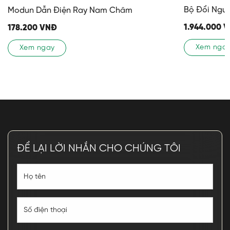
Bộ Đổi Ngu
Modun Dẫn Điện Ray Nam Châm
1.944.000
V
178.200
VNĐ
Xem nga
Xem ngay
ĐỂ LẠI LỜI NHẮN CHO CHÚNG TÔI