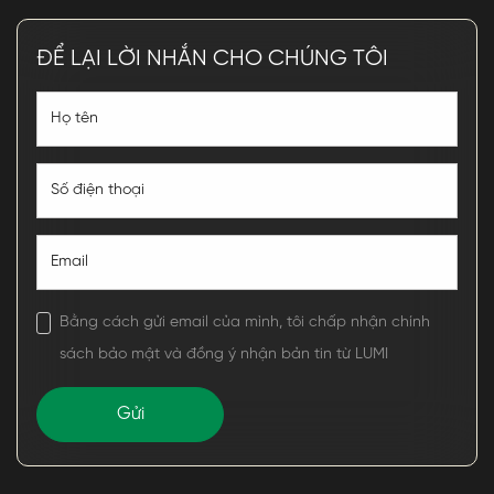
ĐỂ LẠI LỜI NHẮN CHO CHÚNG TÔI
Bằng cách gửi email của mình, tôi chấp nhận chính
sách bảo mật và đồng ý nhận bản tin từ LUMI