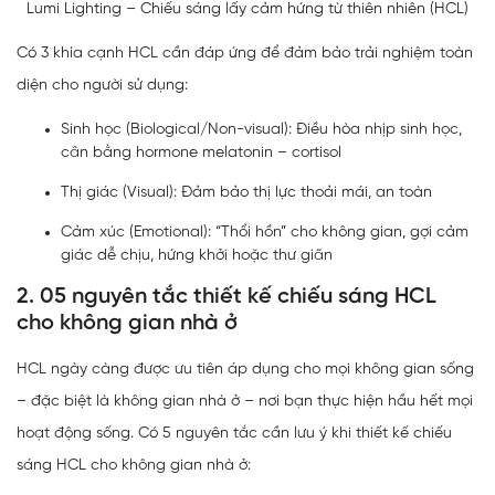
Lumi Lighting – Chiếu sáng lấy cảm hứng từ thiên nhiên (HCL)
Có 3 khía cạnh HCL cần đáp ứng để đảm bảo trải nghiệm toàn
diện cho người sử dụng:
Sinh học (Biological/Non-visual): Điều hòa nhịp sinh học,
cân bằng hormone melatonin – cortisol
Thị giác (Visual): Đảm bảo thị lực thoải mái, an toàn
Cảm xúc (Emotional): “Thổi hồn” cho không gian, gợi cảm
giác dễ chịu, hứng khởi hoặc thư giãn
2. 05 nguyên tắc thiết kế chiếu sáng HCL
cho không gian nhà ở
HCL ngày càng được ưu tiên áp dụng cho mọi không gian sống
– đặc biệt là không gian nhà ở – nơi bạn thực hiện hầu hết mọi
hoạt động sống. Có 5 nguyên tắc cần lưu ý khi thiết kế chiếu
sáng HCL cho không gian nhà ở: