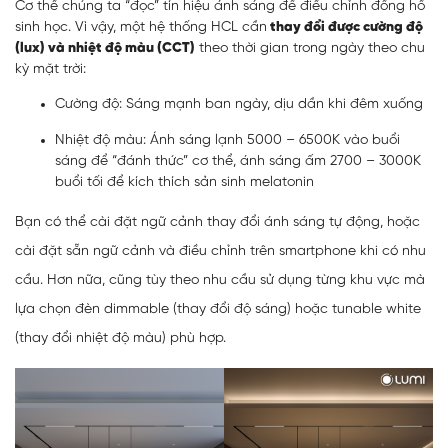
Cơ thể chúng ta “đọc” tín hiệu ánh sáng để điều chỉnh đồng hồ
sinh học. Vì vậy, một hệ thống HCL cần
thay đổi được cường độ
(lux) và nhiệt độ màu (CCT)
theo thời gian trong ngày theo chu
kỳ mặt trời:
Cường độ: Sáng mạnh ban ngày, dịu dần khi đêm xuống
Nhiệt độ màu: Ánh sáng lạnh 5000 – 6500K vào buổi
sáng để “đánh thức” cơ thể, ánh sáng ấm 2700 – 3000K
buổi tối để kích thích sản sinh melatonin
Bạn có thể cài đặt ngữ cảnh thay đổi ánh sáng tự động, hoặc
cài đặt sẵn ngữ cảnh và điều chỉnh trên smartphone khi có nhu
cầu. Hơn nữa, cũng tùy theo nhu cầu sử dụng từng khu vực mà
lựa chọn đèn dimmable (thay đổi độ sáng) hoặc tunable white
(thay đổi nhiệt độ màu) phù hợp.