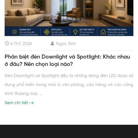
6 Th7, 2026
Ngọc Ánh
Phân biệt đèn Downlight và Spotlight: Khác nhau
ở đâu? Nên chọn loại nào?
Đèn Downlight và Spotlight đều là những dòng đèn LED được sử
dụng phổ biến trong nhà ở, văn phòng, cửa hàng và các công
trình thương mại. …
Xem chi tiết