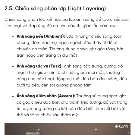
2.5. Chiếu sáng phân lớp (Light Layering)
Chiếu sáng phân lớp kết hợp ba lớp ánh sáng để tạo chiều sâu,
linh hoạt và đáp ứng đủ cả nhu cầu thị giác lẫn cảm xúc:
Ánh sáng nền (Ambient):
Lớp “khung” chiếu sáng toàn
phòng, đảm bảo mọi ngóc ngách đều thấy rõ để di
chuyển an toàn. Thường dùng downlight góc rộng, hắt
trần hoặc đèn trang trí dịu mắt
Ánh sáng tác vụ (Task):
Ánh sáng tập trung, cường độ
mạnh hơn giúp nhìn rõ chi tiết, giảm mỏi mắt, thường
dùng cho các hoạt động cụ thể: đèn bàn đọc sách, đèn
dưới tủ bếp, đèn soi gương phòng tắm
Ánh sáng điểm nhấn (Accent):
Thường sử dụng spotlight
có góc chiếu đặc biệt cho tranh treo tường, đồ vật trang
trí hay mảng tường có kết cấu đặc biệt, làm nổi bật vật
thể và tăng chiều sâu thẩm mỹ