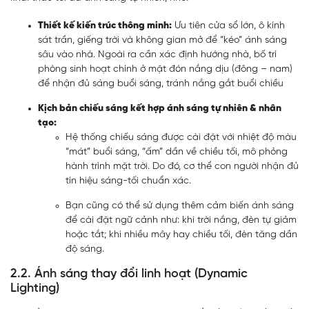
Thiết kế kiến trúc thông minh:
Ưu tiên cửa sổ lớn, ô kính
sát trần, giếng trời và không gian mở để “kéo” ánh sáng
sâu vào nhà. Ngoài ra cần xác định hướng nhà, bố trí
phòng sinh hoạt chính ở mặt đón nắng dịu (đông – nam)
để nhận đủ sáng buổi sáng, tránh nắng gắt buổi chiều
Kịch bản chiếu sáng kết hợp ánh sáng tự nhiên & nhân
tạo:
Hệ thống chiếu sáng được cài đặt với nhiệt độ màu
“mát” buổi sáng, “ấm” dần về chiều tối, mô phỏng
hành trình mặt trời. Do đó, cơ thể con người nhận đủ
tín hiệu sáng-tối chuẩn xác.
Bạn cũng có thể sử dụng thêm cảm biến ánh sáng
để cài đặt ngữ cảnh như: khi trời nắng, đèn tự giảm
hoặc tắt; khi nhiều mây hay chiều tối, đèn tăng dần
độ sáng.
2.2. Ánh sáng thay đổi linh hoạt (Dynamic
Lighting)