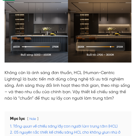
Không còn là ánh sáng đơn thuần, HCL (Human-Centric
Lighting) là bước tiến mới dùng công nghệ tối ưu trải nghiệm
sống. Ánh sáng thay đổi linh hoạt theo thời gian, theo nhịp sống
– và theo nhu cầu của chính bạn. Vậy thiết kế chiếu sáng thế
nào là “chuẩn” để thực sự lấy con người làm trung tâm?
Mục lục
hide
1. Tổng quan về chiếu sáng lấy con người làm trung tâm (HCL)
2. 05 nguyên tắc thiết kế chiếu sáng HCL cho không gian nhà ở