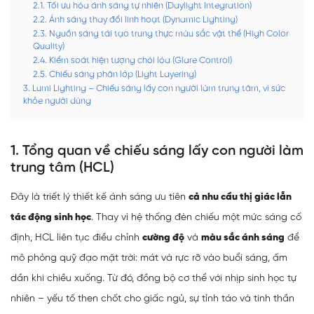
2.1. Tối ưu hóa ánh sáng tự nhiên (Daylight Integration)
2.2. Ánh sáng thay đổi linh hoạt (Dynamic Lighting)
2.3. Nguồn sáng tái tạo trung thực màu sắc vật thể (High Color
Quality)
2.4. Kiểm soát hiện tượng chói lóa (Glare Control)
2.5. Chiếu sáng phân lớp (Light Layering)
3. Lumi Lighting – Chiếu sáng lấy con người làm trung tâm, vì sức
khỏe người dùng
1. Tổng quan về chiếu sáng lấy con người làm
trung tâm (HCL)
Đây là triết lý thiết kế ánh sáng ưu tiên
cả nhu cầu thị giác lẫn
tác động sinh học
. Thay vì hệ thống đèn chiếu một mức sáng cố
định, HCL liên tục điều chỉnh
cường độ
và
màu sắc ánh sáng
để
mô phỏng quỹ đạo mặt trời: mát và rực rỡ vào buổi sáng, ấm
dần khi chiều xuống. Từ đó, đồng bộ cơ thể với nhịp sinh học tự
nhiên – yếu tố then chốt cho giấc ngủ, sự tỉnh táo và tinh thần