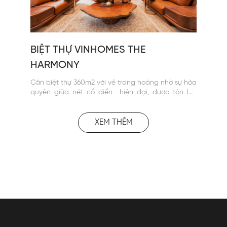
BIỆT THỰ VINHOMES THE
HARMONY
Căn biệt thự 360m2 với vẻ trang hoàng nhờ sự hòa
quyện giữa nét cổ điển- hiện đại, được tôn lên
nhờ thiết kế chiếu sáng Lumi Lighting.
XEM THÊM