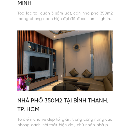
MINH
Tọa lạc tại quận 3 sầm uất, căn nhà phố 350m2
mang phong cách hiện đại đã được Lumi Lighting
"biến hóa" thêm phần ngoạn mục với giải pháp
chiếu sáng thông minh, kiến tạo không gian sống
đầy cảm xúc.
NHÀ PHỐ 350M2 TẠI BÌNH THẠNH,
TP. HCM
Tô điểm cho vẻ đẹp tối giản, trọng công năng của
phong cách nội thất hiện đại, chủ nhân nhà phố