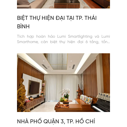
BIỆT THỰ HIỆN ĐẠI TẠI TP. THÁI
BÌNH
Tích hợp hoàn hảo Lumi Smartlighting và Lumi
Smarthome, căn biệt thự hiện đại 6 tầng, tổng
diện tích sử dụng lên tới 900m2 chính là chốn về
bình yên, an lành, hạnh phúc.
NHÀ PHỐ QUẬN 3, TP. HỒ CHÍ